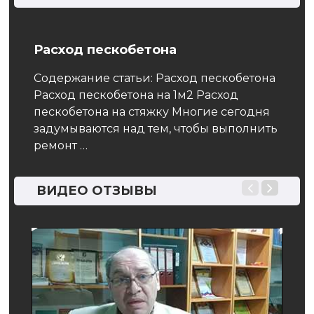
Расход пескобетона
Пло
Содержание статьи: Расход пескобетона
Для 
Расход пескобетона на 1м2 Расход
ключ
пескобетона на стяжку Многие сегодня
одно
й
задумываются над тем, чтобы выполнить
реак
ся
ремонт …
заво
марк
ВИДЕО ОТЗЫВЫ