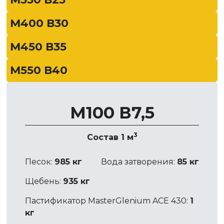
М400 В30
М450 В35
М550 В40
М100 В7,5
3
Состав 1 м
Песок:
985 кг
Вода затворения:
85 кг
Щебень:
935 кг
Пастификатор MasterGlenium ACE 430:
1
кг