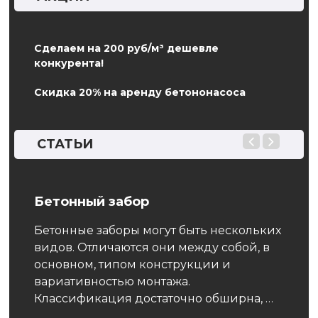
Сделаем на 200 руб/м³ дешевле
конкурента!
Скидка 20% на аренду бетононасоса
СТАТЬИ
Бетонный забор
ГОС
бет
Бетонные заборы могут быть нескольких
на
видов. Отличаются они между собой, в
В на
основном, типом конструкции и
след
ой
вариативностью монтажа.
соот
Классификация достаточно обширна, …
Замес
Коли