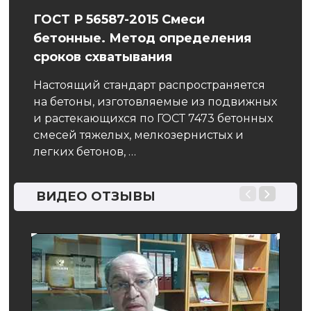
ГОСТ Р 56587-2015 Смеси
Сос
бетонные. Метод определения
Стро
сроков схватывания
испо
кото
Настоящий стандарт распространяется
усло
на бетоны, изготовляемые из подвижных
спец
и растекающихся по ГОСТ 7473 бетонных
тся
собл
смесей тяжелых, мелкозернистых и
легких бетонов, …
в и
для
ВИДЕО ОТЗЫВЫ