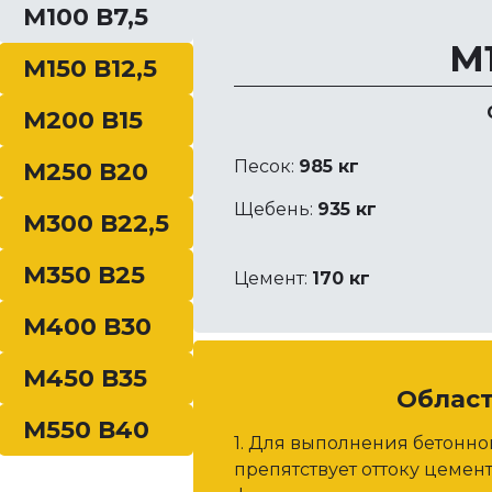
М100 В7,5
М1
М150 В12,5
М200 В15
Песок:
985 кг
М250 В20
Щебень:
935 кг
М300 В22,5
М350 В25
Цемент:
170 кг
М400 В30
М450 В35
Облас
М550 В40
1. Для выполнения бетонн
препятствует оттоку цемен