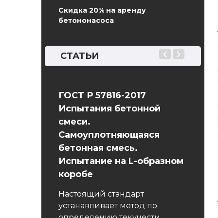
Скидка 20% на аренду
бетононасоса
СТАТЬИ
ндамент
ГОСТ Р 57816-2017
Стоим
Испытания бетонной
енточный
Бетон 
смеси.
тавляет
камен
Самоуплотняющаяся
онную
получе
бетонная смесь.
иде полосы,
тверд
Испытание на L-образном
жена точно
подоб
 внешними
коробе
вещест
 …
Бетон 
Настоящий стандарт
устанавливает метод по
определению текучести