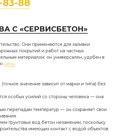
8-83-88
А С «СЕРВИСБЕТОН»
тельство. Они применяются для заливки
орожных покрытий и работ на частных
ельным материалом: он универсален, удобен в
ую
цену
.
точное значение зависит от марки и типа) без
ется особых усилий со стороны человека — она
ным перепадам температур — он сохраняет свои
ивания.
нием грунтовых вод бетон незаменим, поскольку
строительства имеющих контакт с водой объектов.