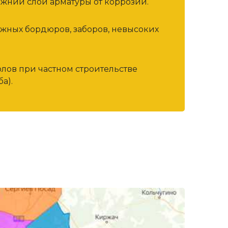
жний слой арматуры от коррозии.
ожных бордюров, заборов, невысоких
олов при частном строительстве
а).