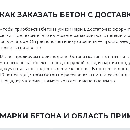
КАК ЗАКАЗАТЬ БЕТОН С ДОСТАВ
Чтобы приобрести бетон нужной марки, достаточно оформи
связи. Предварительно вы можете ознакомиться с ценами и р
калькуляторе. Он расположен внизу страницы — просто введ
появится на экране.
ость бетона за куб
ГОСТ 25820-2014 Бето
Мы контролируем производство бетона поэтапно, начиная с 
материалов на объект. Перед отгрузкой каждая партия про
легкие. Технические
— это искусственный
документальное подтверждение качества. В процессе дост
условия
10 лет следят, чтобы бетон не расслоился в пути и сохрани
ный материал,
площадку материал полностью готов к использованию.
нный в результате
Настоящий стандарт
ения рационально
распространяется на легки
ранной смеси вяжущего
бетоны (далее — бетоны),
ва, заполнителя и воды.
применяемые во всех
обладает …
областях строительства и
МАРКИ БЕТОНА И ОБЛАСТЬ ПРИ
изготовляемые на цемент
вяжущем, пористом …