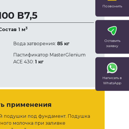
водонасыщенном. При
Позвонить
определении …
00 В7,5
3
Состав 1 м
Оставить
Вода затворения:
85 кг
заявку
Пастификатор MasterGlenium
ACE 430:
1 кг
Написать в
WhatsApp
ть применения
ой подушки под фундамент. Подушка
тного молочка при заливке