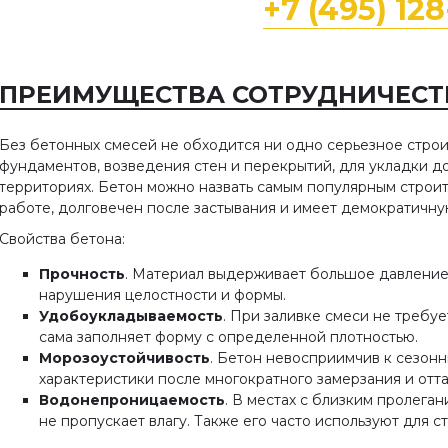
+7 (495) 12
ПРЕИМУЩЕСТВА СОТРУДНИЧЕСТВ
Без бетонных смесей не обходится ни одно серьезное строи
фундаментов, возведения стен и перекрытий, для укладки д
территориях. Бетон можно назвать самым популярным строит
работе, долговечен после застывания и имеет демократичн
Свойства бетона:
Прочность
. Материал выдерживает большое давление (
нарушения целостности и формы.
Удобоукладываемость
. При заливке смеси не требу
сама заполняет форму с определенной плотностью.
Морозоустойчивость
. Бетон невосприимчив к сезон
характеристики после многократного замерзания и отта
Водонепроницаемость
. В местах с близким пролега
не пропускает влагу. Также его часто используют для 