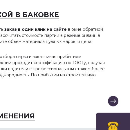
КОЙ В БАКОВКЕ
ть
заказ в один клик на сайте
в окне обратной
ассчитать стоимость партии в режиме онлайн в
ите объем материала нужных марок, и цена
ны
ГОСТ 12730.1-78 Бетоны.
Расход песко
отбора сырья и заканчивая прибытием
дукции проходит сертификацию по ГОСТу, получая
Методы определения
Содержание стат
авки водители с профессиональным стажем более
плотности
л однородность. По прибытии на строительную
пескобетона Рас
пескобетона на 
Плотность бетона определяют
пескобетона на 
е
испытанием образцов в
сегодня задумы
состоянии естественной
тем, чтобы выпо
влажности или в
…
нормированном влажностном
МЕНЕНИЯ
ном
состоянии: сухом, воздушно-
сухом, нормальном,