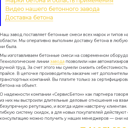
Марки бетона и область применения
Видео нашего бетонного завода
Доставка бетона
Наш завод поставляет бетонные смеси всех марок и типов 
области. Мы оперативно выполним доставку бетона в любую
ни была.
Мы изготавливаем бетонные смеси на современном оборудо
Технологические линии
завода
позволили нам автоматизиров
ручной труд. За счет этого мы сумели снизить себестоимость
прайсе. В цепочке производитель-заказчик нет дополнитель
транспортных компаний. Вы платите только за сертифициро
бетона на объект.
О надежности компании «СервисБетон» как партнера говорят
из них мы выстроили длительные деловые отношения на вза
безупречную репутацию, и всегда идем навстречу клиентам.
гибкую систему скидок, а для новых покупателей действую
консультацию можно получить у наших менеджеров — они на 