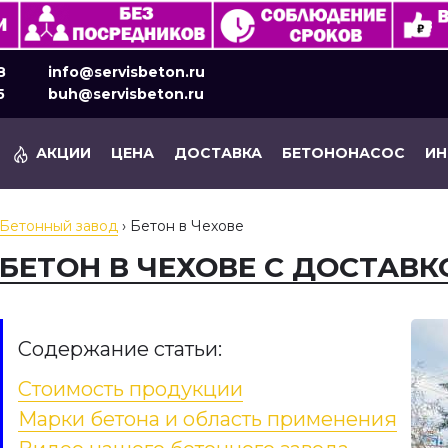
8
info@servisbeton.ru
5
buh@servisbeton.ru
АКЦИИ
ЦЕНА
ДОСТАВКА
БЕТОНОНАСОС
И
Бетонный завод
›
Бетон в Чехове
БЕТОН В ЧЕХОВЕ С ДОСТАВКО
Содержание статьи:
Стоимость продукции
Марки бетона и область применения