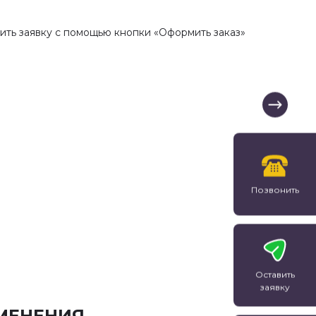
бетонов, …
самоуплотняющег
Этот метод не п
дить заявку с помощью кнопки «Оформить заказ»
максимальный р
…
Позвонить
Оставить
заявку
МЕНЕНИЯ