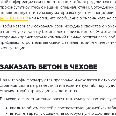
этой информации вам недостаточно, чтобы определиться с т
проконсультируйтесь с нашими специалистами. Сотрудники 
порекомендуют тип и марку материала с учетом специфики 
(495) 128-83-88
или напишите сообщение в онлайн-чате на са
Чтобы материалы сохраняли свои исходные свойства к моме
автономную доставку бетона для наших клиентов. Это значи
сторонних транспортных компаний и лично отслеживаем соб
прибывают строительные смеси с заявленными техническими
эксплуатации.
12730.4-78 Бетоны.
Виброрейка для уклад
ды определения
бетона
ателей пористости
ЗАКАЗАТЬ БЕТОН
В ЧЕХОВЕ
Наиболее распространенн
стройматериалом является
ящий стандарт
Наши тарифы формируются прозрачно и находятся в открытом
бетон, так как обладает
страняется на бетоны
страницы сайта мы разместили интерактивную таблицу с уд
многочисленными
идов и устанавливает
стоимость куба продукции каждого типа.
преимуществами по
ы определения
Вы можете самостоятельно рассчитать сумму за партию с уче
сравнению с другими
телей пористости по
товарами.
татам определения их
введите объем смесей в соответствующих ячейках таб
сти, водопоглощения и
внесите адрес площадки, на которую нужно доставить 