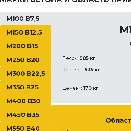
М100 В7,5
М1
М150 В12,5
М200 В15
Песок:
985 кг
М250 В20
Щебень:
935 кг
М300 В22,5
М350 В25
Цемент:
170 кг
М400 В30
М450 В35
Облас
М550 В40