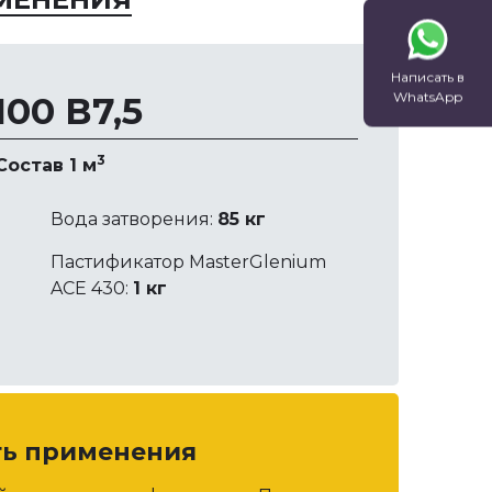
Написать в
WhatsApp
00 В7,5
3
Состав 1 м
Вода затворения:
85 кг
Пастификатор MasterGlenium
ACE 430:
1 кг
ть применения