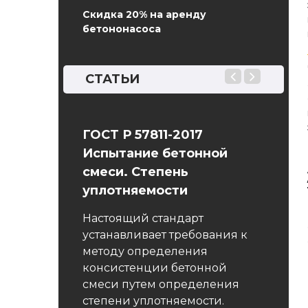
Скидка 20% на аренду
бетононасоса
СТАТЬИ
16 Бетоны.
ГОСТ Р 57811-2017
ГОСТ 
й метод
Испытание бетонной
Мето
смеси. Степень
показ
сти
уплотняемости
Насто
распро
 бетона
Настоящий стандарт
всех в
езультатам
устанавливает требования к
метод
ени
методу определения
показа
 ультразвука
консистенции бетонной
резуль
цессе их
смеси путем определения
плотно
степени уплотняемости.