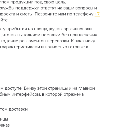
ипом продукции под свою цель,
службы поддержки ответят на ваши вопросы и
проекта и сметы. Позвоните нам по телефону
+7
йте.
нту прибытия на площадку, мы организовали
т, что мы выполняем поставки без привлечения
людение регламентов перевозки. К заказчику
 характеристиками и полностью готовые к
ки
ГОСТ Р 56587-2015 Смеси
ГОСТ Р 58002-
бетонные. Метод
Испытания бе
определения сроков
смеси.
ым
схватывания
Самоуплотня
бетон. Испыта
 доступе. Внизу этой страницы и на главной
Настоящий стандарт
расплыв
обным интерфейсом, в которой отражена
распространяется на бетоны,
изготовляемые из подвижных
Настоящий стан
том доставки:
и растекающихся по ГОСТ 7473
устанавливает п
бетонных смесей тяжелых,
лицы
определения ра
мелкозернистых и легких
заказ
время f500 для