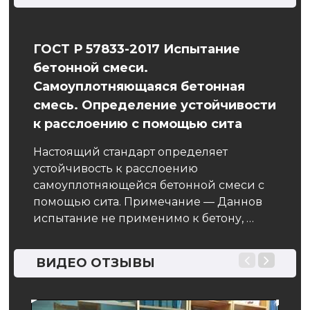
ГОСТ Р 57833-2017 Испытание
Рем
бетонной смеси.
собой
На к
Самоуплотняющаяся бетонная
му.
могу
смесь. Определение устойчивости
возд
к расслоению с помощью сита
агре
Настоящий стандарт определяет
устойчивость к расслоению
самоуплотняющейся бетонной смеси с
помощью сита. Примечание — Даннов
испытание не применимо к бетону, …
ВИДЕО ОТЗЫВЫ