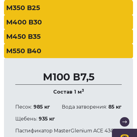
М350 В25
М400 В30
М450 В35
М550 В40
М100 В7,5
3
Состав 1 м
Песок:
985 кг
Вода затворения:
85 кг
Щебень:
935 кг
Пастификатор MasterGlenium ACE 430:
1