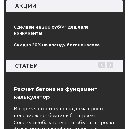
АКЦИИ
Сделаем на 200 руб/м³ дешевле
конкурента!
Скидка 20% на аренду бетононасоса
СТАТЬИ
Расчет бетона на фундамент
Пиг
калькулятор
Если
собая
пост
Во время строительства дома просто
 как
кото
невозможно обойтись без проекта.
или 
Совсем необязательно, чтобы этот проект
обра