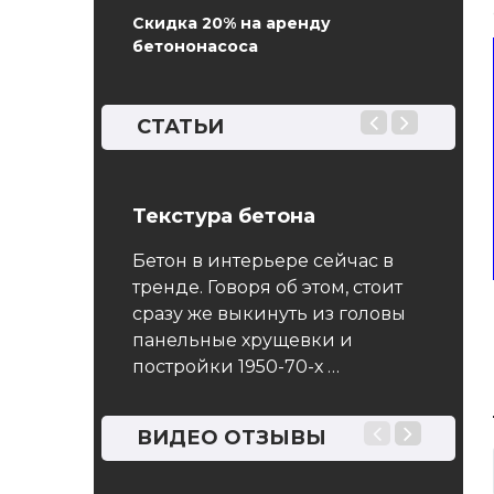
Скидка 20% на аренду
бетононасоса
СТАТЬИ
 Бетоны.
Текстура бетона
Фунда
еления
Бетон в интерьере сейчас в
Ленто
очности,
тренде. Говоря об этом, стоит
забор 
сти и
сразу же выкинуть из головы
идёт о
 пуассона
панельные хрущевки и
надёжн
постройки 1950-70-х …
него с
арт
которо
 на все виды
ненаст
яемых в
ВИДЕО ОТЗЫВЫ