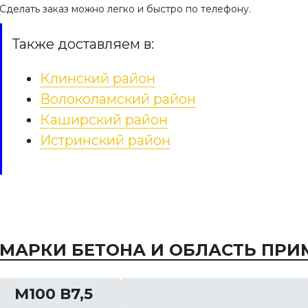
Сделать заказ можно легко и быстро по телефону.
Также доставляем в:
Клинский район
Волоколамский район
Каширский район
мент под забор
Сколько сохнет бетон
Истринский район
чный фундамент под
Поскольку бетон является
незаменим, если речь
самым популярным
б обустройстве
строительным материалом,
ого заграждения. Без
его качественные свойства
оздать ограждение,
интересуют многих. Наибо
е способно выдержать
часто пользователи задают
МАРКИ БЕТОНА И ОБЛАСТЬ ПРИ
ную …
вопросом о времени
схватывания …
М100 В7,5