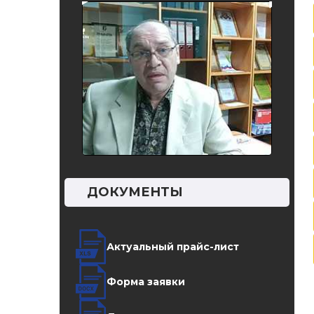
ом,
нском и в
оительства, в
ДОКУМЕНТЫ
Актуальный прайс-лист
Форма заявки