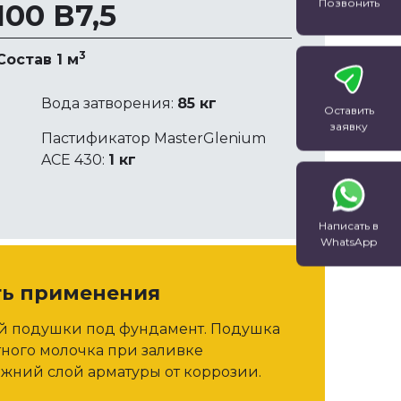
Позвонить
00 В7,5
метод определения
прочности бетона, основанный
…
3
Состав 1 м
Вода затворения:
85 кг
Оставить
заявку
Пастификатор MasterGlenium
ACE 430:
1 кг
Написать в
WhatsApp
ть применения
ой подушки под фундамент. Подушка
тного молочка при заливке
жний слой арматуры от коррозии.