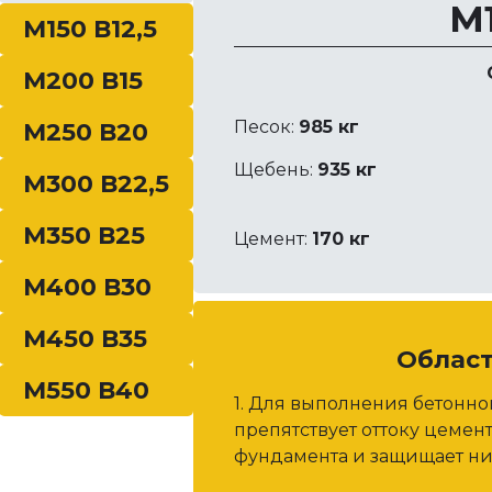
М1
М150 В12,5
М200 В15
Песок:
985 кг
М250 В20
Щебень:
935 кг
М300 В22,5
М350 В25
Цемент:
170 кг
М400 В30
М450 В35
Облас
М550 В40
1. Для выполнения бетонн
препятствует оттоку цемен
фундамента и защищает ни