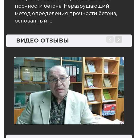
из н
прочности бетона: Неразрушающий
особ
метод определения прочности бетона,
учте
основанный …
ВИДЕО ОТЗЫВЫ