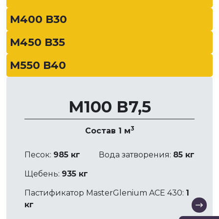
М400 В30
М450 В35
М550 В40
М100 В7,5
3
Состав 1 м
Песок:
985 кг
Вода затворения:
85 кг
Щебень:
935 кг
Пастификатор MasterGlenium ACE 430:
1
кг