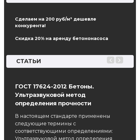
Сделаем на 200 руб/м³ дешевле
конкурента!
Скидка 20% на аренду бетононасоса
СТАТЬИ
е.
ГОСТ 17624-2012 Бетоны.
ГОС
Ультразвуковой метод
выс
определения прочности
мел
тся
кон
В настоящем стандарте применены
оце
следующие термины с
соответствующими определениями:
Высо
Ультразвуковой метод определения