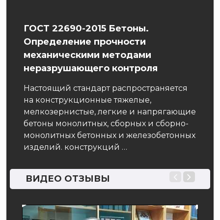
ГОСТ 22690-2015 Бетоны.
Про
Определение прочности
В пр
механическими методами
на
рабо
неразрушающего контроля
рабо
ой
труд
Настоящий стандарт распространяется
темп
на конструкционные тяжелые,
мелкозернистые, легкие и напрягающие
бетоны монолитных, сборных и сборно-
монолитных бетонных и железобетонных
изделий. конструкций …
ВИДЕО ОТЗЫВЫ