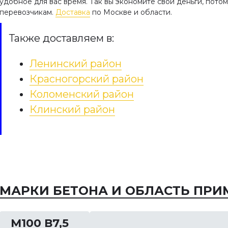
удобное для вас время. Так вы экономите свои деньги, пото
перевозчикам.
Доставка
по Москве и области.
Также доставляем в:
Ленинский район
Красногорский район
Коломенский район
24316-80 Бетоны.
Столбчатый фундамен
Клинский район
д определения
Для частного строительства
овыделения при
небольшим бюджетом
дении
оптимальным вариантом
возведения основы здания
ящий стандарт
является столбчатый
страняется на
фундамент. Его помогут
тные бетоны и
МАРКИ БЕТОНА И ОБЛАСТЬ ПРИ
создать наши специалисты
вливает метод
…
еления удельного
М100 В7,5
выделения цемента в