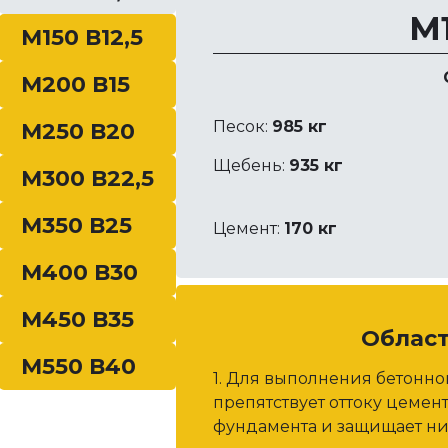
, твердеющем в
М1
М150 В12,5
тических условиях,
…
М200 В15
Песок:
985 кг
М250 В20
Щебень:
935 кг
М300 В22,5
М350 В25
Цемент:
170 кг
М400 В30
М450 В35
Облас
М550 В40
1. Для выполнения бетонн
препятствует оттоку цемен
фундамента и защищает ни