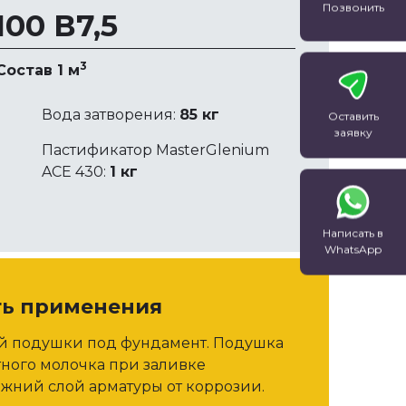
Позвонить
00 В7,5
3
Состав 1 м
Вода затворения:
85 кг
Оставить
заявку
Пастификатор MasterGlenium
ACE 430:
1 кг
Написать в
WhatsApp
ть применения
ой подушки под фундамент. Подушка
тного молочка при заливке
жний слой арматуры от коррозии.