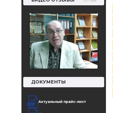
ВИДЕО ОТЗЫВЫ
бетоне
адиаба
путем 
ДОКУМЕНТЫ
Актуальный прайс-лист