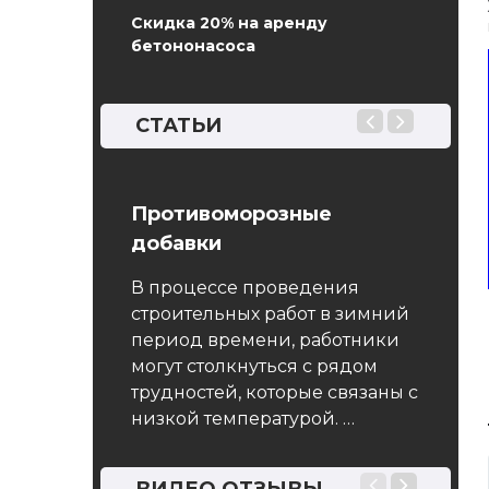
Скидка 20% на аренду
бетононасоса
СТАТЬИ
и бетона
Противоморозные
ГОСТ 
добавки
Мето
ную работу вы
тепл
, скорее
В процессе проведения
твер
йтись без
строительных работ в зимний
 Будь то
период времени, работники
Насто
вого объекта
могут столкнуться с рядом
распро
трудностей, которые связаны с
цемен
низкой температурой. …
устана
опред
тепло