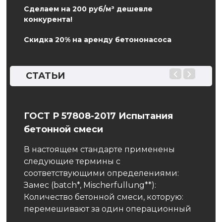
Сделаем на 200 руб/м³ дешевле
конкурента!
Скидка 20% на аренду бетононасоса
СТАТЬИ
е.
ГОСТ Р 57808-2017 Испытания
Рас
бетонной смеси
кал
тся
В настоящем стандарте применены
Во в
следующие термины с
нево
соответствующими определениями:
Совс
Замес (batch*, Mischerfullung**):
был 
Количество бетонной смеси, которую:
прое
перемешивают за один операционный
…