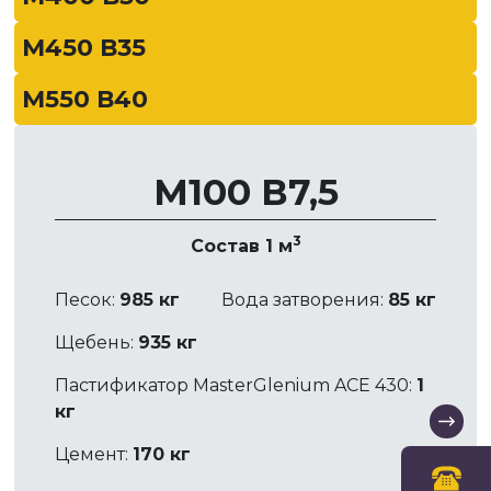
М450 В35
М550 В40
М100 В7,5
3
Состав 1 м
Песок:
985 кг
Вода затворения:
85 кг
Щебень:
935 кг
Пастификатор MasterGlenium ACE 430:
1
кг
Цемент:
170 кг