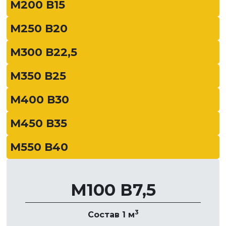
М200 В15
М250 В20
М300 В22,5
М350 В25
М400 В30
М450 В35
М550 В40
М100 В7,5
3
Состав 1 м