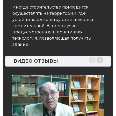
тре
Иногда строительство приходится
опр
ие
осуществлять на территории, где
вла
устойчивость конструкции является
пор
сомнительной. В этом случае
вод
предусмотрена альтернативная
технология, позволяющая получить
Наст
здание …
на б
пром
ВИДЕО ОТЗЫВЫ
тран
сель
граж
стро