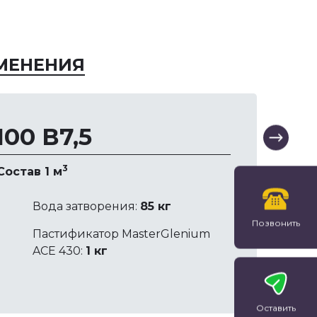
МЕНЕНИЯ
00 В7,5
Вибратор для бетона
ГОСТ Р 57813-
своими руками
Испытание бе
3
Состав 1 м
смеси. Плотн
Любой профессиональный
строитель скажет вам о том,
Настоящий стан
Вода затворения:
85 кг
что при работе с бетоном
устанавливает м
Позвонить
Пастификатор MasterGlenium
необходимо в обязательном
определения пл
ACE 430:
1 кг
порядке использовать
уплотненной бе
вибратор. Этот инструмент …
в лабораторных 
условиях. Прим
Метод не распро
Оставить