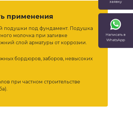
заявку
…
а.
ли
ть применения
ен
ой подушки под фундамент. Подушка
Написать в
тного молочка при заливке
WhatsApp
жний слой арматуры от коррозии.
ожных бордюров, заборов, невысоких
олов при частном строительстве
а).