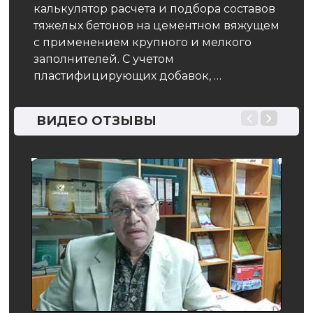
калькулятор расчета и подбора составов
вод
тяжелых бетонов на цементном вяжущем
ль
с применением крупного и мелкого
Обор
заполнителей. С учетом
м
пров
пластифицирующих добавок, …
от
уста
имее
креп
ВИДЕО ОТЗЫВЫ