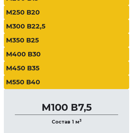
М250 В20
М300 В22,5
М350 В25
М400 В30
М450 В35
М550 В40
М100 В7,5
3
Состав 1 м