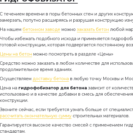
С течением времени в поры бетонных стен и других констру
замерзать, попутно расширяясь и разрушая конструкцию изн
На нашем
бетонном заводе
можно
заказать бетон
любой ма
Чтобы избежать подобного исхода и применяется гидрофоби
готовой конструкции, которая подвергается постоянному во
Цены на бетон
можно посмотреть в разделе «Цены»
Средство можно заказать в любом количестве для использова
продолжительное время зданиях.
Осуществляем
доставку бетона
в любую точку Москвы и Мо
Цена на
гидрофобизатор для бетона
зависит от количест
использовано и в качестве добавки в смесь для обеспечени
конструкции.
Звоните сейчас, если требуется узнать больше от специалис
рассчитать окончательную сумму
строительных материалов.
Гарантируется высокое качество смесей с применением гид
стандартам.