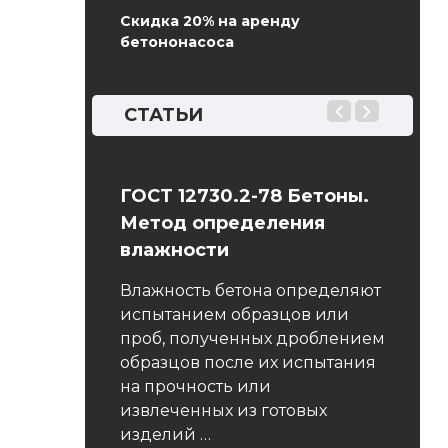
Скидка 20% на аренду
бетононасоса
СТАТЬИ
12 Бетоны.
ГОСТ 12730.2-78 Бетоны.
ГОСТ 
еления
Метод определения
Мето
сти
влажности
харак
трещ
арт
Влажность бетона определяют
(вязк
 на тяжелые,
испытанием образцов или
при с
 легкие и
проб, полученных дроблением
нагр
ые бетоны, в
образцов после их испытания
оны
на прочность или
Насто
одромных
извлеченных из готовых
распро
изделий …
всех в