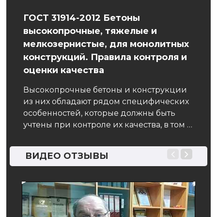
ГОСТ 31914-2012 Бетоны
Сто
высокопрочные, тяжелые и
Для 
я
мелкозернистые, для монолитных
небо
конструкций. Правила контроля и
вари
оценки качества
явля
 два
помо
Высокопрочные бетоны и конструкции
еси,
из них обладают рядом специфических
особенностей, которые должны быть
и …
учтены при контроле их качества, в том …
ВИДЕО ОТЗЫВЫ