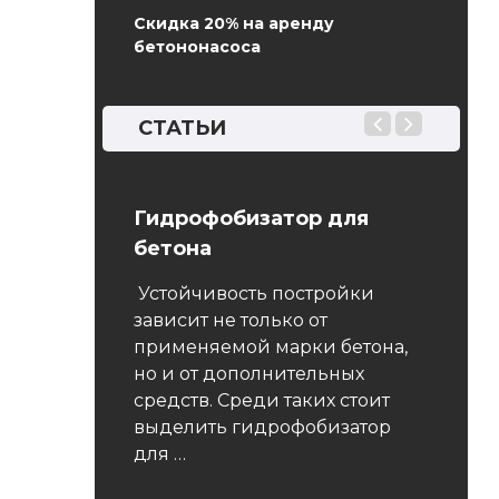
Скидка 20% на аренду
бетононасоса
СТАТЬИ
8 Бетоны.
Гидрофобизатор для
ГОСТ 
еления
бетона
Мето
показ
Устойчивость постройки
зависит не только от
а определяют
Насто
применяемой марки бетона,
зцов в
распро
но и от дополнительных
твенной
всех в
средств. Среди таких стоит
метод
выделить гидрофобизатор
влажностном
показа
для …
, воздушно-
резуль
м,
плотно