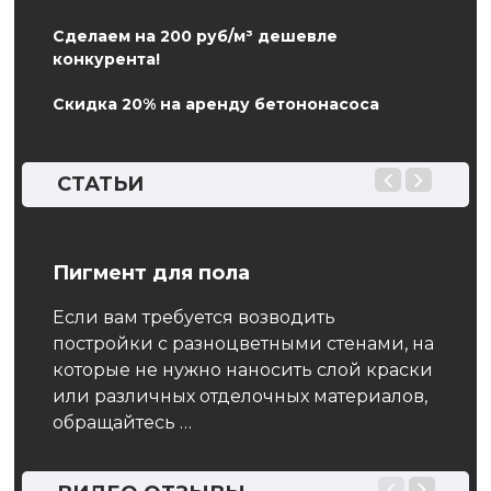
Сделаем на 200 руб/м³ дешевле
конкурента!
Скидка 20% на аренду бетононасоса
СТАТЬИ
онов
Пигмент для пола
ГОС
пло
Если вам требуется возводить
пер
постройки с разноцветными стенами, на
гру
которые не нужно наносить слой краски
тся
усл
или различных отделочных материалов,
обращайтесь …
ных
Наст
па р
влаг