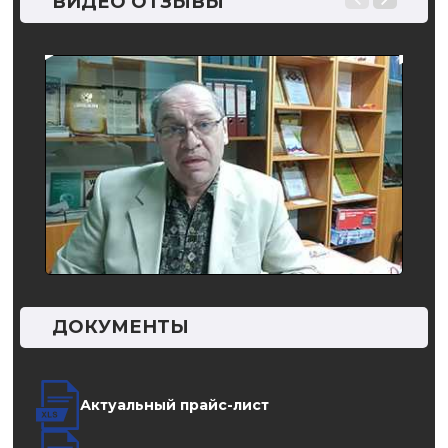
ВИДЕО ОТЗЫВЫ
грун
изме
плот
ДОКУМЕНТЫ
Актуальный прайс-лист