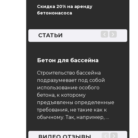
Скидка 20% на аренду
бетононасоса
СТАТЬИ
4 Песок
Бетон для бассейна
ГОСТ 
ных работ.
Мето
Строительство бассейна
словия
водо
подразумевает под собой
использование особого
арт
Общие
бетона, к которому
 на
опред
предъявлены определенные
 с истинной
водоп
требования, не такие как к
от 2.0 до 2.8
ГОСТ 1
обычному. Так, например, …
риродных
реакт
испыт
лабор
ВИДЕО ОТЗЫВЫ