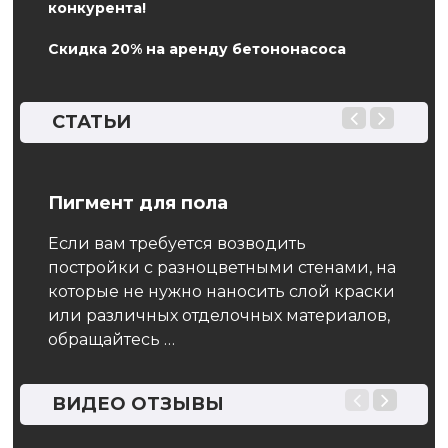
конкурента!
Скидка 20% на аренду бетононасоса
СТАТЬИ
Пигмент для пола
Виб
Если вам требуется возводить
Вибр
постройки с разноцветными стенами, на
собо
ль
которые не нужно наносить слой краски
кото
или различных отделочных материалов,
хара
м
обращайтесь …
смес
от
ВИДЕО ОТЗЫВЫ