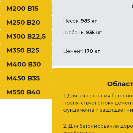
в, …
М200 В15
Песок:
985 кг
М250 В20
Щебень:
935 кг
М300 В22,5
М350 В25
Цемент:
170 кг
М400 В30
М450 В35
Облас
М550 В40
1. Для выполнения бетонн
препятствует оттоку цемен
фундамента и защищает ни
2. Для бетонирования дор