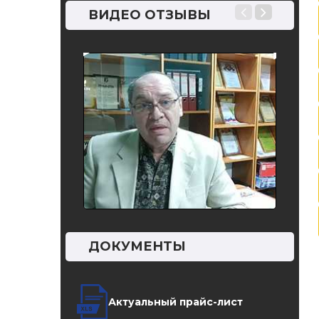
нопористый
бетоно
ВИДЕО ОТЗЫВЫ
н, …
ДОКУМЕНТЫ
Актуальный прайс-лист