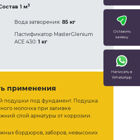
3
Состав 1 м
Вода затворения:
85 кг
Оставить
Пастификатор MasterGlenium
заявку
ACE 430:
1 кг
Написать в
WhatsApp
ть применения
ой подушки под фундамент. Подушка
тного молочка при заливке
жний слой арматуры от коррозии.
ожных бордюров, заборов, невысоких