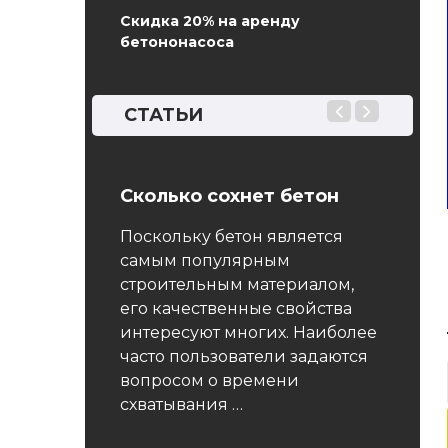
Скидка 20% на аренду
бетононасоса
СТАТЬИ
017
Сколько сохнет бетон
ГОСТ 
тонной
бето
Поскольку бетон является
ние на
опред
самым популярным
схват
строительным материалом,
его качественные свойства
арт
Насто
интересуют многих. Наиболее
тод
распро
часто пользователи задаются
сплыва
изгот
вопросом о времени
 Настоящий
и раст
схватывания …
ространяется
бетонн
щийся бетон,
мелкоз