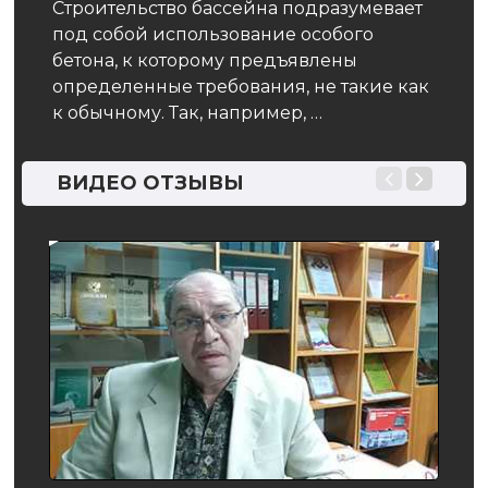
Строительство бассейна подразумевает
тех
к как
под собой использование особого
бетона, к которому предъявлены
Наст
определенные требования, не такие как
на б
к обычному. Так, например, …
гидр
клим
катег
ВИДЕО ОТЗЫВЫ
уста