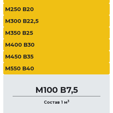
М250 В20
М300 В22,5
М350 В25
М400 В30
М450 В35
М550 В40
М100 В7,5
3
Состав 1 м