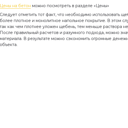
Цены на бетон
можно посмотреть в разделе «Цены»
Следует отметить тот факт, что необходимо использовать ще
более плотное и монолитное напольное покрытие. В этом сл
так как чем плотнее уложен щебень, тем меньше раствора н
После правильный расчетов и разумного подхода, можно зна
материала. В результате можно сэкономить огромные денежн
объекта.
ев бетона
ГОСТ 18105-2010 Бетоны
Правила контроля и
схватывается благодаря
оценки прочности
ждению реакции
а с водой. Эта смесь
Настоящий стандарт
тся тем самым вяжущим
распространяется на все в
вом, которое и создает
бетонов, для которых
димую прочность. …
нормируется прочность, и
устанавливает правила
контроля и оценки прочно
бетонной смеси, …