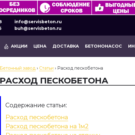
8
info@servisbeton.ru
5
buh@servisbeton.ru
АКЦИИ
ЦЕНА
ДОСТАВКА
БЕТОНОНАСОС
И
Бетонный завод
›
Статьи
›
Расход пескобетона
РАСХОД ПЕСКОБЕТОНА
Содержание статьи:
Расход пескобетона
Расход пескобетона на 1м2