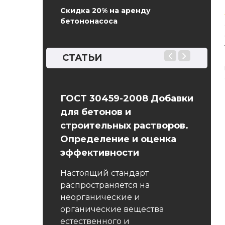
Скидка 20% на аренду
бетононасоса
СТАТЬИ
бетона
ГОСТ 30459-2008 Добавки
Прогр
для бетонов и
нительных
Бетон 
строительных растворов.
т массой
прохо
Определение и оценка
цемент
эффективности
труктура
являе
вещест
Настоящий стандарт
, зернистой
необхо
распространяется на
оянно
неорганические и
ылью и
органические вещества
естественного и