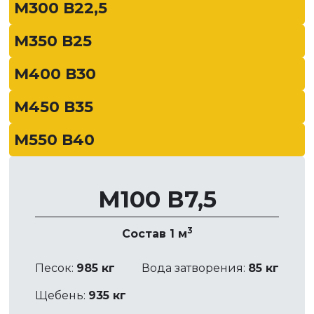
М300 В22,5
М350 В25
М400 В30
М450 В35
М550 В40
М100 В7,5
3
Состав 1 м
Песок:
985 кг
Вода затворения:
85 кг
Щебень:
935 кг