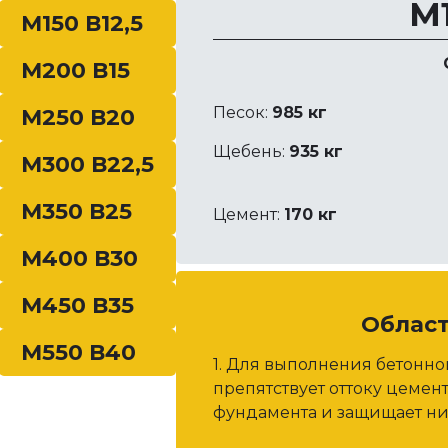
М1
водонасыщенном. При
теристики приведены в
М150 В12,5
определении …
жении …
М200 В15
Песок:
985 кг
М250 В20
Щебень:
935 кг
М300 В22,5
М350 В25
Цемент:
170 кг
М400 В30
М450 В35
Облас
М550 В40
1. Для выполнения бетонн
препятствует оттоку цемен
фундамента и защищает ни