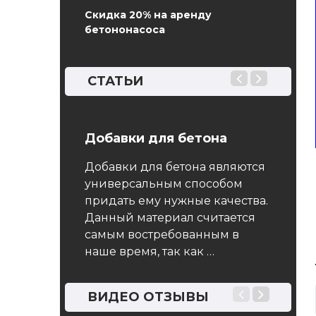
Скидка 20% на аренду
бетононасоса
СТАТЬИ
14 Бетоны
Добавки для бетона
ГОСТ 
ческие
Мето
Добавки для бетона являются
прочн
универсальным способом
конт
придать ему нужные качества.
арт
Данный материал считается
 на легкие
Переч
самым востребованным в
бетоны),
и испы
наше время, так как …
всех
оборуд
льства и
при из
а цементном
испыт
ВИДЕО ОТЗЫВЫ
ом …
образц