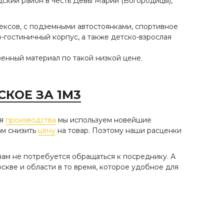
дский район в честь Девы Марии (Богородицы),
ексов, с подземными автостоянками, спортивное
-гостиничный корпус, а также детско-взрослая
венный материал по такой низкой цене.
КОЕ ЗА 1М3
ля
производства
мы используем новейшие
ам снизить
цену
на товар. Поэтому наши расценки
ам не потребуется обращаться к посреднику. А
кве и области в то время, которое удобное для