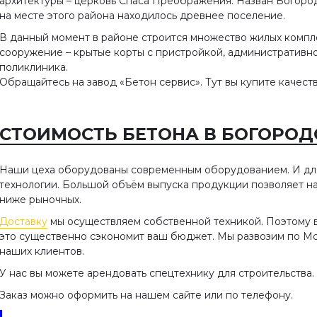
архитектуры – церковь Спаса Преображения. Назван Богоро
на месте этого района находилось древнее поселение.
В данный момент в районе строится множество жилых компл
сооружение – крытые корты с пристройкой, административно
поликлиника.
Обращайтесь на завод «Бетон сервис». Тут вы купите качест
СТОИМОСТЬ БЕТОНА В БОГОРОДС
Наши цеха оборудованы современным оборудованием. И д
технологии. Большой объём выпуска продукции позволяет н
ниже рыночных.
Доставку
мы осуществляем собственной техникой. Поэтому в
это существенно сэкономит ваш бюджет. Мы развозим по Мос
наших клиентов.
У нас вы можете арендовать спецтехнику для строительства.
Заказ можно оформить на нашем сайте или по телефону.