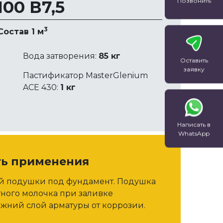
Позвонить
00 В7,5
операционный …
применяемые дл
нижних …
3
Состав 1 м
Вода затворения:
85 кг
Оставить
заявку
Пастификатор MasterGlenium
ACE 430:
1 кг
Написать в
WhatsApp
ть применения
ой подушки под фундамент. Подушка
тного молочка при заливке
жний слой арматуры от коррозии.