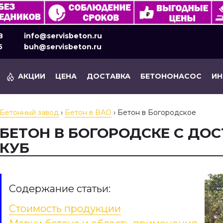
8
info@servisbeton.ru
5
buh@servisbeton.ru
АКЦИИ
ЦЕНА
ДОСТАВКА
БЕТОНОНАСОС
И
Бетонный завод
›
Бетон в ВАО
›
Бетон в Богородское
БЕТОН В БОГОРОДСКЕ С ДОС
КУБ
Содержание статьи:
Стоимость продукции