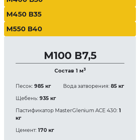
М450 В35
М550 В40
М100 В7,5
3
Состав 1 м
Песок:
985 кг
Вода затворения:
85 кг
Щебень:
935 кг
Пастификатор MasterGlenium ACE 430:
1
кг
Цемент:
170 кг