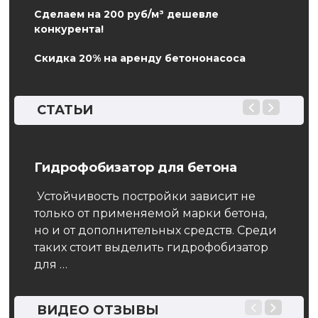
Сделаем на 200 руб/м³ дешевле
конкурента!
Скидка 20% на аренду бетононасоса
СТАТЬИ
Гидрофобизатор для бетона
ГОС
бет
Устойчивость постройки зависит не
упл
е,
только от применяемой марки бетона,
его
но и от дополнительных средств. Среди
Наст
я
таких стоит выделить гидрофобизатор
треб
для …
конс
опре
Наст
ВИДЕО ОТЗЫВЫ