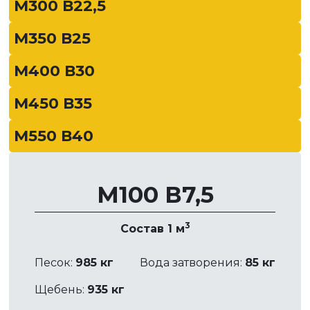
М300 В22,5
М350 В25
М400 В30
М450 В35
М550 В40
М100 В7,5
3
Состав 1 м
Песок:
985 кг
Вода затворения:
85 кг
Щебень:
935 кг