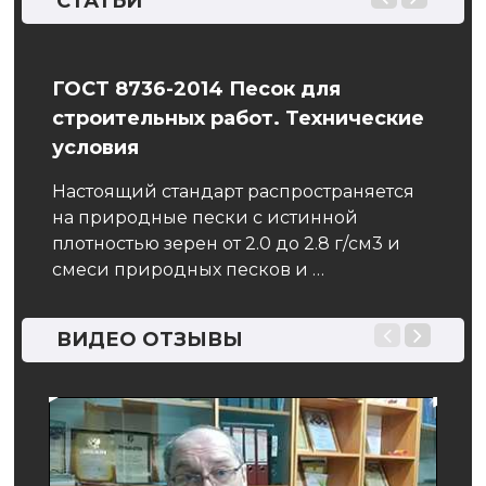
СТАТЬИ
ГОСТ 8736-2014 Песок для
Сто
строительных работ. Технические
ляет
Для 
условия
 же
небо
вари
Настоящий стандарт распространяется
явля
на природные пески с истинной
ашем
помо
плотностью зерен от 2.0 до 2.8 г/см3 и
смеси природных песков и …
ВИДЕО ОТЗЫВЫ