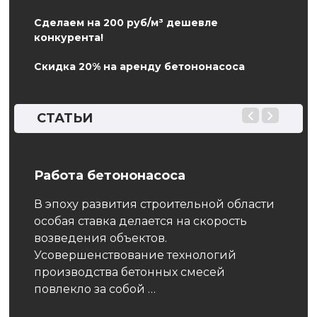
Сделаем на 200 руб/м³ дешевле
конкурента!
Скидка 20% на аренду бетононасоса
СТАТЬИ
ла
Работа бетононасоса
Стои
В эпоху развития строительной области
Бето
особая ставка делается на скорость
мате
возведения объектов.
твер
Усовершенствование технологий
смес
туры,
производства бетонных смесей
и во
вида
повлекло за собой …