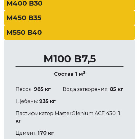
М400 В30
М450 В35
М550 В40
М100 В7,5
3
Состав 1 м
Песок:
985 кг
Вода затворения:
85 кг
Щебень:
935 кг
Пастификатор MasterGlenium ACE 430:
1
кг
Цемент:
170 кг