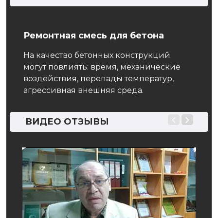
Ремонтная смесь для бетона
ГОС
под
На качество бетонных конструкций
могут повлиять: время, механические
Зада
воздействия, перепады температур,
долж
тся
агрессивная внешняя среда.
конс
дах
изго
и ка
ВИДЕО ОТЗЫВЫ