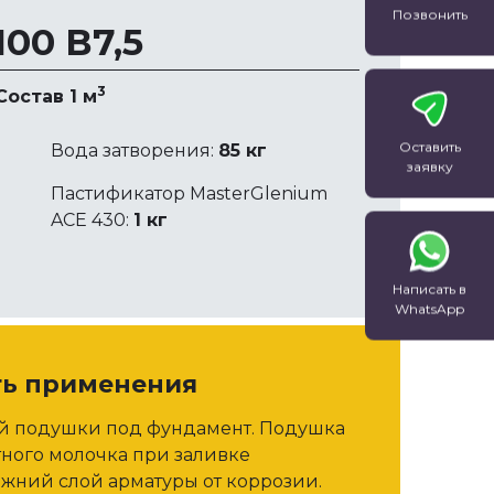
Позвонить
00 В7,5
3
Состав 1 м
Оставить
Вода затворения:
85 кг
заявку
Пастификатор MasterGlenium
ACE 430:
1 кг
Написать в
WhatsApp
ть применения
ой подушки под фундамент. Подушка
тного молочка при заливке
жний слой арматуры от коррозии.