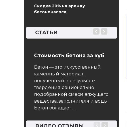
Скидка 20% на аренду
бетононасоса
СТАТЬИ
для
Стоимость бетона за куб
ГОСТ 
Автоб
Бетон — это искусственный
Общи
каменный материал,
ассейна
услов
полученный в результате
спользование
твердения рационально
, который
Насто
подобранной смеси вяжущего
олько в
распро
вещества, заполнителя и воды.
изводства на
автобе
Бетон обладает …
нном заводе
предн
всех …
дозир
бетонн
ВИДЕО ОТЗЫВЫ