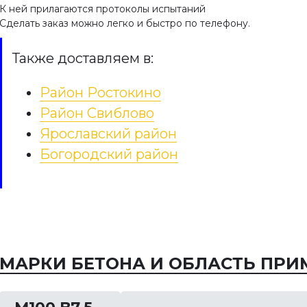
К ней прилагаются протоколы испытаний
Сделать заказ можно легко и быстро по телефону.
Также доставляем в:
Район Ростокино
Район Свиблово
Ярославский район
27339-2016
Архитектурный бетон
етоносмесители.
Богородский район
Архитектурный бетон
е технические
применяется как в
ия
строительстве, так и в
ландшафтном дизайне.
ящий стандарт
Благодаря особому составу
страняется на
данный материал обладает
тоносмесители,
МАРКИ БЕТОНА И ОБЛАСТЬ ПРИ
высокой прочностью и …
азначенные для приема
ованных компонентов
ой смеси и