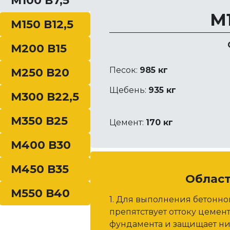
М100 В7,5
дующего приготовления
М1
с осадкой конуса от …
М150 В12,5
М200 В15
Песок:
985 кг
М250 В20
Щебень:
935 кг
М300 В22,5
М350 В25
Цемент:
170 кг
М400 В30
М450 В35
Облас
М550 В40
1. Для выполнения бетонн
препятствует оттоку цемен
фундамента и защищает ни