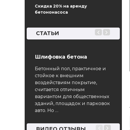
Скидка 20% на аренду
бетононасоса
СТАТЬИ
14 Бетоны
Шлифовка бетона
ГОСТ 
легки
Бетонный пол, практичное и
словия
Прави
стойкое к внешним
средн
воздействиям покрытие,
принципы и
считается отличным
ок
Насто
вариантом для общественных
т по
распро
зданий, площадок и парковок
нной
ячеист
авто. Но …
установлены
норми
плотно
нная система
и уста
ВИДЕО ОТЗЫВЫ