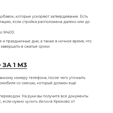
бавок, которые ускоряют затвердевание. Есть
ацию, если стройка расположена далеко или до
до М400.
и праздничные дни, а также в ночное время, что
 завершить в сжатые сроки.
ЗА 1 М3
занному номеру телефона, после чего уточнить
томобиля со смесью, который должен ещё
переводом. На руки вы получите все документы
с, если нужно
купить бетон
в Крюково от