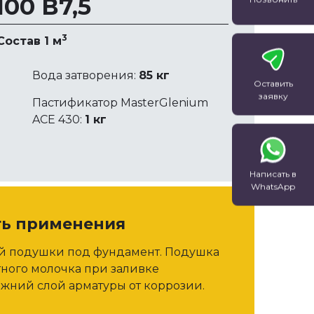
00 В7,5
3
Состав 1 м
Вода затворения:
85 кг
Оставить
заявку
Пастификатор MasterGlenium
ACE 430:
1 кг
Написать в
WhatsApp
ть применения
ой подушки под фундамент. Подушка
тного молочка при заливке
жний слой арматуры от коррозии.