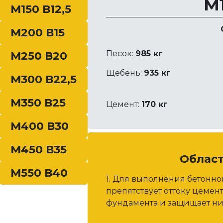
М1
ля …
М150 В12,5
М200 В15
Песок:
985 кг
М250 В20
Щебень:
935 кг
М300 В22,5
М350 В25
Цемент:
170 кг
М400 В30
М450 В35
Облас
М550 В40
1. Для выполнения бетонн
препятствует оттоку цемен
фундамента и защищает ни