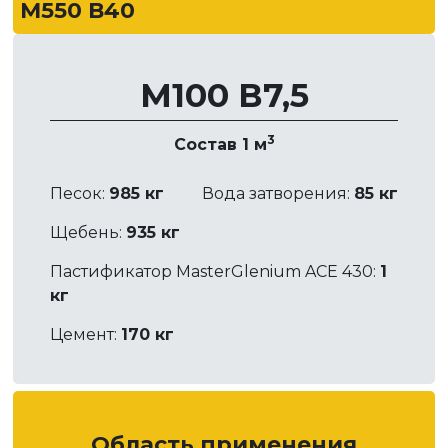
М550 В40
М100 В7,5
3
Состав 1 м
Песок:
985 кг
Вода затворения:
85 кг
Щебень:
935 кг
Пастификатор MasterGlenium ACE 430:
1
кг
Цемент:
170 кг
Область применения