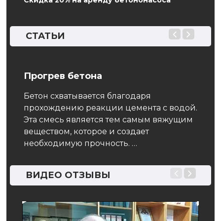
Скидка 20% на аренду бетононасоса
СТАТЬИ
Прогрев бетона
Тек
тона
Бетон схватывается благодаря
Бето
прохождению реакции цемента с водой.
Гово
дня
Эта смесь является тем самым вяжущим
из г
лнить
веществом, которое и создает
пост
необходимую прочность. …
ВИДЕО ОТЗЫВЫ