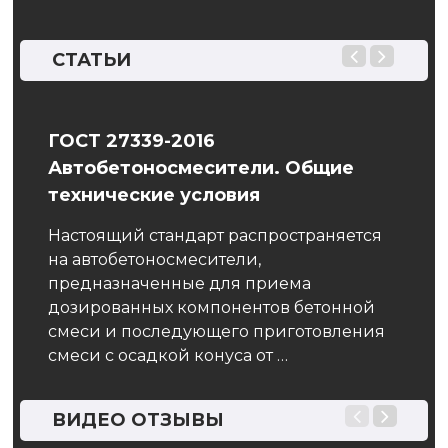
СТАТЬИ
о-
ГОСТ 27339-2016
Виб
Автобетоносмесители. Общие
Вибр
технические условия
собо
кото
тся
Настоящий стандарт распространяется
хара
на автобетоносмесители,
смес
и
предназначенные для приема
 по
дозированных компонентов бетонной
смеси и последующего приготовления
смеси с осадкой конуса от …
ВИДЕО ОТЗЫВЫ