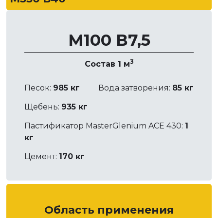
М100 В7,5
3
Состав 1 м
Песок:
985 кг
Вода затворения:
85 кг
Щебень:
935 кг
Пастификатор MasterGlenium ACE 430:
1
кг
Цемент:
170 кг
Область применения