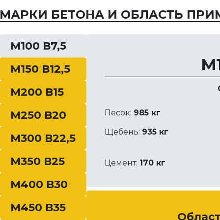
— бетоны), применяемые в
МАРКИ БЕТОНА И ОБЛАСТЬ ПРИ
М100 В7,5
М1
М150 В12,5
М200 В15
Песок:
985 кг
М250 В20
Щебень:
935 кг
М300 В22,5
М350 В25
Цемент:
170 кг
М400 В30
М450 В35
Облас