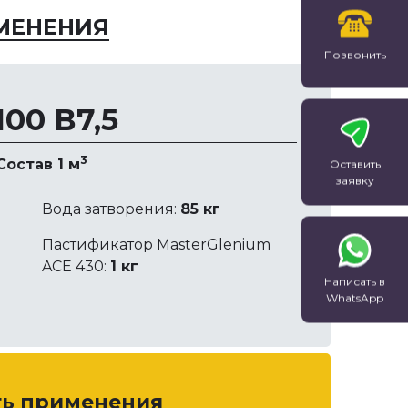
о …
МЕНЕНИЯ
Позвонить
00 В7,5
3
Состав 1 м
Оставить
заявку
Вода затворения:
85 кг
Пастификатор MasterGlenium
ACE 430:
1 кг
Написать в
WhatsApp
ть применения