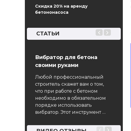
Скидка 20% на аренду
бетононасоса
СТАТЬИ
08 Добавки
Вибратор для бетона
Свай
своими руками
Иногда
растворов.
приход
Любой профессиональный
и оценка
террит
строитель скажет вам о том,
и
констр
что при работе с бетоном
сомнит
необходимо в обязательном
арт
преду
порядке использовать
 на
альтер
вибратор. Этот инструмент …
и
позво
щества
здание