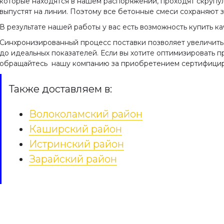
которые находятся в нашем распоряжении, проходят скрупу
выпустят на линии. Поэтому все бетонные смеси сохраняют 
В результате нашей работы у вас есть возможность купить 
Синхронизированный процесс поставки позволяет увеличить
до идеальных показателей. Если вы хотите оптимизировать п
обращайтесь нашу компанию за приобретением сертифициро
Также доставляем в:
ный фундамент
ГОСТ 26633-2015 Бетон
тяжелые и
Волоколамский район
 строительство
мелкозернистые.
Каширский район
ится осуществлять на
Технические условия
ории, где устойчивость
Истринский район
укции является
Зарайский район
Настоящий стандарт
ельной. В этом случае
распространяется на
смотрена
конструкционные тяжелые
нативная технология,
мелкозернистые бетоны на
ляющая получить
цементных вяжущих и
 …
плотных заполнителях (дал