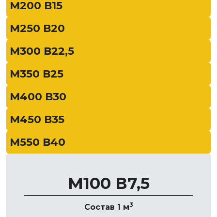
М200 В15
М250 В20
М300 В22,5
М350 В25
М400 В30
М450 В35
М550 В40
М100 В7,5
3
Состав 1 м