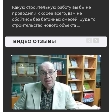
пер
Какую строительную работу вы бы не
проводили, скорее всего, вам не
Пере
обойтись без бетонных смесей. Будь то
и зн
тся
строительство нового объекта …
рабо
прав
ВИДЕО ОТЗЫВЫ