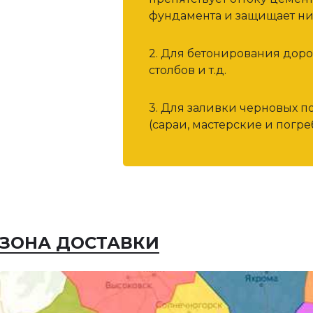
ортном,
фундамента и защищает ни
зяйственном,
но-гражданском и в
2. Для бетонирования дор
 видах строительства, в
столбов и т.д.
3. Для заливки черновых п
(сараи, мастерские и погреб
ЗОНА ДОСТАВКИ