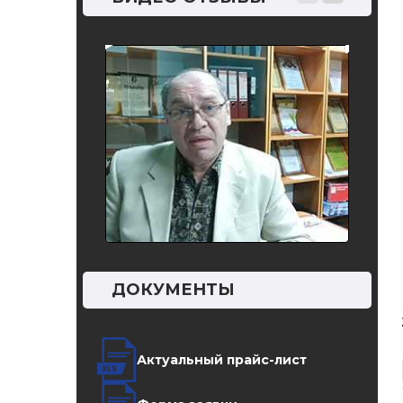
трансп
водохо
жилищ
других
…
ДОКУМЕНТЫ
Актуальный прайс-лист