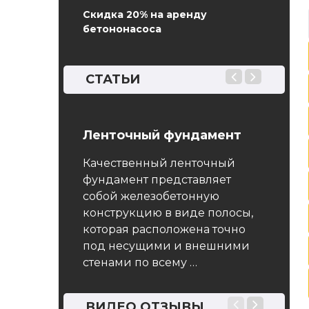
Скидка 20% на аренду
бетононасоса
СТАТЬИ
она
Ленточный фундамент
ГОСТ 
Мето
рактичное и
Качественный ленточный
призм
им
фундамент представляет
модул
крытие,
собой железобетонную
коэф
ным
конструкцию в виде полосы,
бщественных
которая расположена точно
Насто
к и парковок
под несущими и внешними
распро
стенами по всему …
бетоно
промы
энерге
ВИДЕО ОТЗЫВЫ