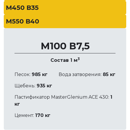
М450 В35
М550 В40
М100 В7,5
3
Состав 1 м
Песок:
985 кг
Вода затворения:
85 кг
Щебень:
935 кг
Пастификатор MasterGlenium ACE 430:
1
кг
Цемент:
170 кг