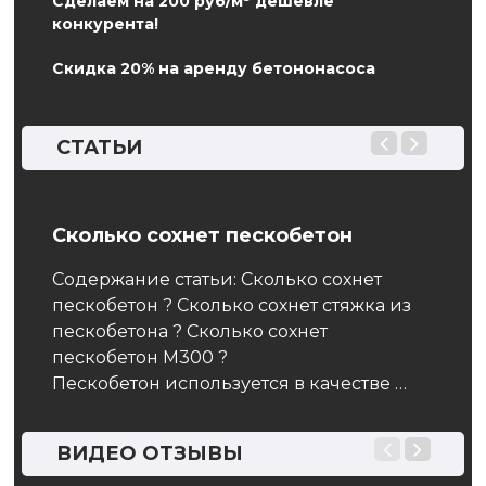
Сделаем на 200 руб/м³ дешевле
конкурента!
Скидка 20% на аренду бетононасоса
СТАТЬИ
Сколько сохнет пескобетон
Вес 
льких
Содержание статьи: Сколько сохнет
Вес 
, в
пескобетон ? Сколько сохнет стяжка из
клас
пескобетона ? Сколько сохнет
М200
пескобетон М300 ?
…
, …
Пескобетон используется в качестве …
ВИДЕО ОТЗЫВЫ