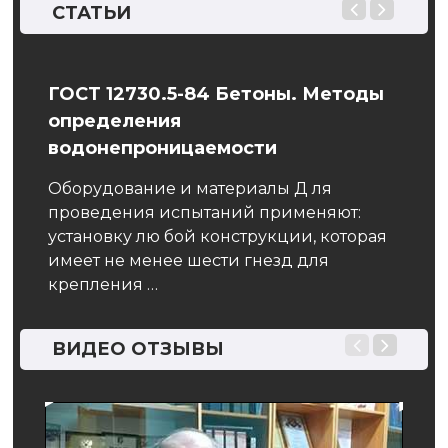
СТАТЬИ
ГОСТ 12730.5-84 Бетоны. Методы
Щеб
определения
Щебе
водонепроницаемости
лом,
важн
уют
рынк
Оборудование и материалы Д ля
ли
прак
проведения испытаний применяют:
площ
установку лю бой конструкции, которая
имеет не менее шести гнезд для
крепления …
ВИДЕО ОТЗЫВЫ