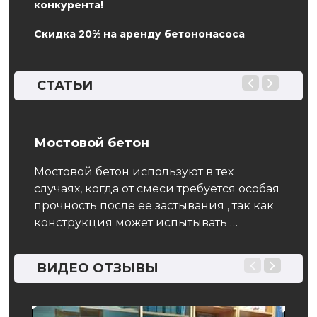
конкурента!
Скидка 20% на аренду бетононасоса
СТАТЬИ
ды
Мостовой бетон
Фун
Мостовой бетон используют в тех
Обра
случаях, когда от смеси требуется особая
возв
прочность после ее застывания , так как
стан
конструкция может испытывать …
здан
тся
 и
 их
ВИДЕО ОТЗЫВЫ
 …