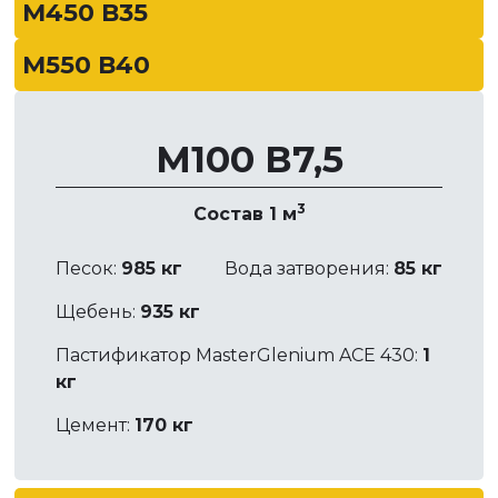
М450 В35
М550 В40
М100 В7,5
3
Состав 1 м
Песок:
985 кг
Вода затворения:
85 кг
Щебень:
935 кг
Пастификатор MasterGlenium ACE 430:
1
кг
Цемент:
170 кг