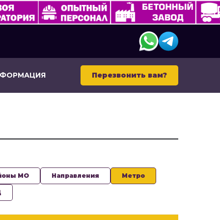
НФОРМАЦИЯ
Перезвонить вам?
йоны МО
Направления
Метро
Д