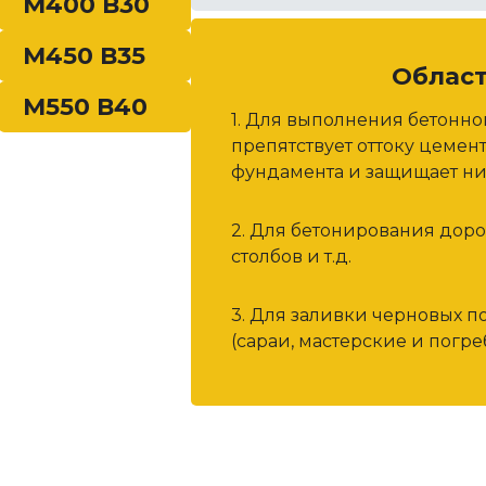
М400 В30
Международная
М450 В35
Молодежная
Облас
М550 В40
Н
1. Для выполнения бетонн
препятствует оттоку цемен
Нахимовский проспект
фундамента и защищает ни
Новослободская
2. Для бетонирования дор
О
столбов и т.д.
Октябрьская
3. Для заливки черновых п
(сараи, мастерские и погреб
Охотный ряд
П
Павелецкая
Парк Победы