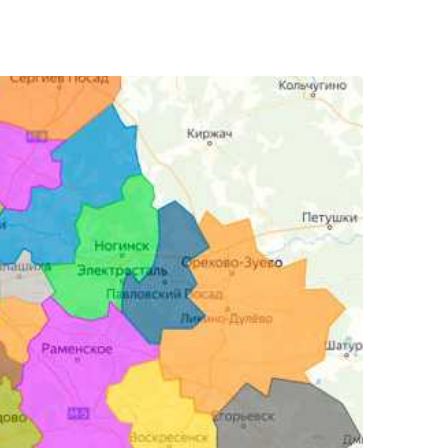
Петровско-Разумовская
Планерная
Площадь Революции
Полянка
Пролетарская
Профсоюзная
Пятницкое шоссе
Рижская
Рязанский проспект