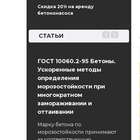
Скидка 20% на аренду
бетононасоса
СТАТЬИ
 блок
ГОСТ 10060.2-95 Бетоны.
Прогр
Ускоренные методы
лок
Бетон 
определения
ой блок,
прохо
морозостойкости при
угольную
цемент
многократном
ове лежит
являе
замораживании и
атура,
вещест
оттаивании
необхо
ида стали.
Марку бетона по
морозостойкости принимают
за соответствующую