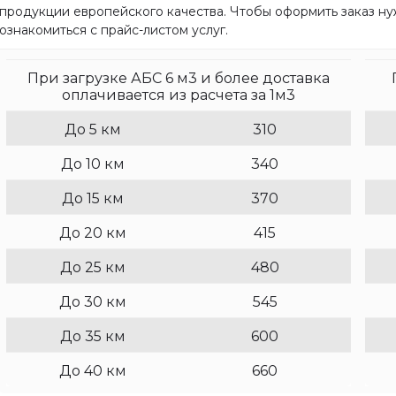
продукции европейского качества. Чтобы оформить заказ ну
Владыкино
ознакомиться с прайс-листом услуг.
Волгоградский проспект
При загрузке АБС 6 м3 и более доставка
Волоколамская
оплачивается из расчета за 1м3
Выставочная
До 5 км
310
Д
До 10 км
340
До 15 км
370
Деловой центр
До 20 км
415
Добрынинская
До 25 км
480
Достоевская
До 30 км
545
К
До 35 км
600
Калужская
До 40 км
660
Каховская