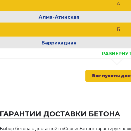
А
Алма-Атинская
Б
Баррикадная
РАЗВЕРНУ
Белорусская
Беляево
Все пункты дос
Боровицкая
Братиславская
Бульвар Дмитрия Донского
В
ГАРАНТИИ ДОСТАВКИ БЕТОНА
Варшавская
Выбор бетона с доставкой в «СервисБетон» гарантирует ка