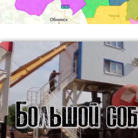
Славянский бульвар
Спартак
Сретенский бульвар
Сухаревская
Саларьево
Семеновская
Т
Театральная
Трубная
Тургеневская
У