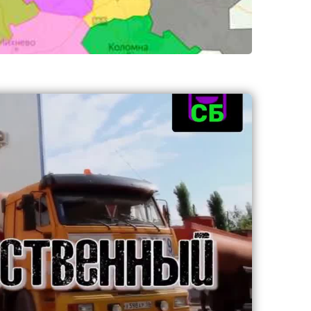
Смоленская
Спортивная
Студенческая
Сходненская
Севастопольская
Серпуховская
Третьяковская
Тульская