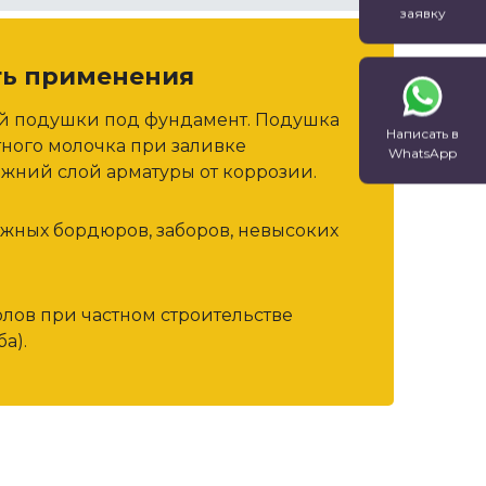
производстве кладочных.
заявку
Менделеевская
облицовочных …
Мякинино
ть применения
ой подушки под фундамент. Подушка
Написать в
тного молочка при заливке
WhatsApp
Новокузнецкая
жний слой арматуры от коррозии.
Новоясеневская
ожных бордюров, заборов, невысоких
Октябрьское поле
олов при частном строительстве
а).
Парк культуры
Партизанская