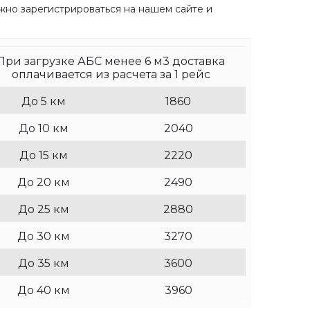
жно зарегистрироваться на нашем сайте и
Водный стадион
Волжская
При загрузке АБС менее 6 м3 доставка
Воробьевы горы
оплачивается из расчета за 1 рейс
До 5 км
1860
До 10 км
2040
До 15 км
2220
Динамо
До 20 км
2490
Домодедовская
До 25 км
2880
Дубровка
До 30 км
3270
До 35 км
3600
Кантемировская
До 40 км
3960
Каширская