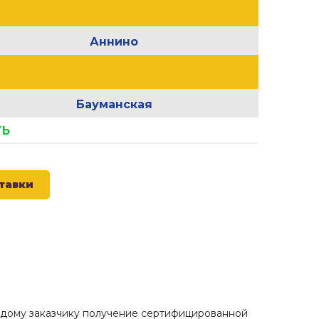
Аннино
Бауманская
ТЬ
Бунинская аллея
Библиотека имени Ленина
тавки
Ботанический сад
Бульвар адмирала Ушакова
Бульвар Рокоссовского
ВДНХ
ждому заказчику получение сертифицированной